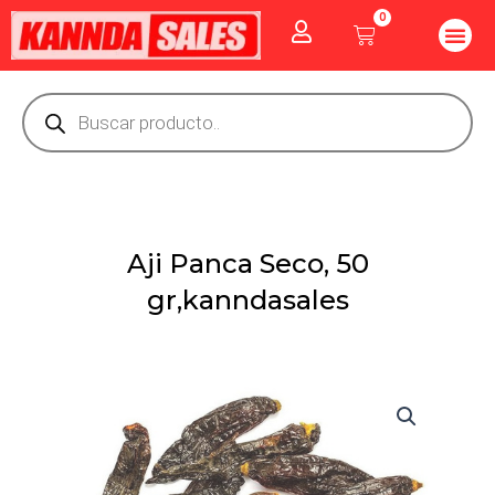
Ir
0
Me
Cart
al
CUIDADO PE
GOLOSINAS P
Vitaminas Y Producto
contenido
Búsqueda
de
productos
Aji Panca Seco, 50
gr,kanndasales