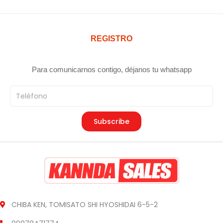
o
o
o
a
r
c
REGISTRO
i
t
g
u
i
a
Para comunicarnos contigo, déjanos tu whatsapp
n
l
Teléfono
a
e
l
s
e
:
Subscribe
r
¥
a
4
:
8
¥
0
6
.
0
0
0
0
CHIBA KEN, TOMISATO SHI HYOSHIDAI 6-5-2
.
.