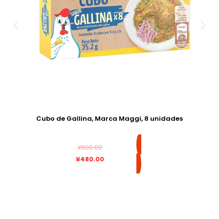
Cubo de Gallina, Marca Maggi, 8 unidades
E
E
¥
600.00
l
l
¥
480.00
p
p
r
r
e
e
c
c
i
i