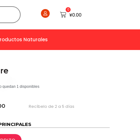
0
Cart
¥
0.00
Productos Naturales
bre
o quedan 1 disponibles
00
Recíbelo de 2 a 5 días
PRINCIPALES