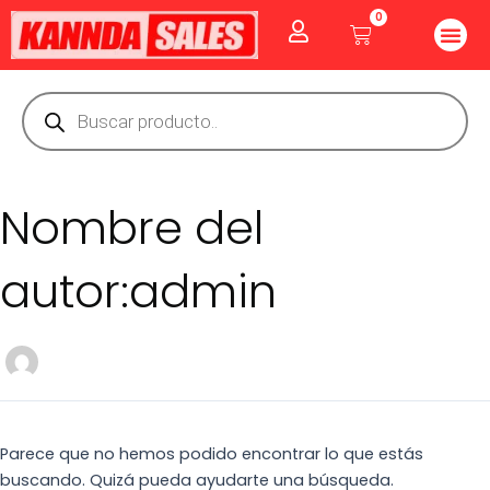
Ir
Buscar
0
Me
Cart
al
por:
CUIDADO PE
GOLOSINAS P
Vitaminas Y Producto
contenido
Búsqueda
de
productos
Nombre del
autor:admin
Parece que no hemos podido encontrar lo que estás
buscando. Quizá pueda ayudarte una búsqueda.