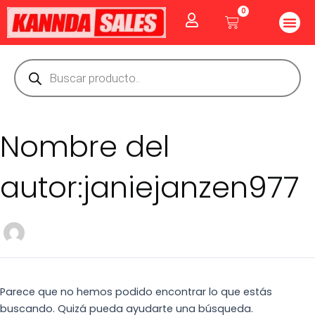
Ir
Buscar
0
Me
Cart
al
por:
CUIDADO PE
GOLOSINAS P
Vitaminas Y Producto
contenido
Búsqueda
de
productos
Nombre del
autor:janiejanzen977
Parece que no hemos podido encontrar lo que estás
buscando. Quizá pueda ayudarte una búsqueda.