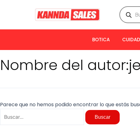
Ir
Buscar
Búsqued
de
al
por:
product
contenido
BOTICA
CUIDAD
Nombre del autor:j
Parece que no hemos podido encontrar lo que estás bus