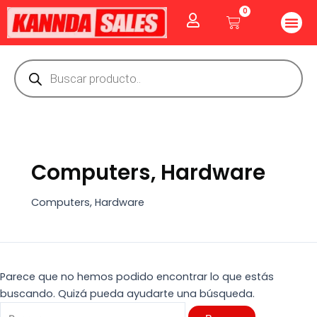
Ir
Buscar
0
Me
Cart
al
por:
CUIDADO PE
GOLOSINAS P
Vitaminas Y Producto
contenido
Búsqueda
de
productos
Computers, Hardware
Computers, Hardware
Parece que no hemos podido encontrar lo que estás
buscando. Quizá pueda ayudarte una búsqueda.