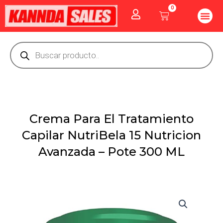
Ir
0
Me
Cart
al
CUIDADO PE
GOLOSINAS P
Vitaminas Y Producto
contenido
Búsqueda
de
productos
Crema Para El Tratamiento
Capilar NutriBela 15 Nutricion
Avanzada – Pote 300 ML