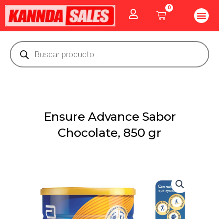
Ir
0
Me
Cart
al
CUIDADO PE
GOLOSINAS P
Vitaminas Y Producto
contenido
Búsqueda
de
productos
Ensure Advance Sabor
Chocolate, 850 gr