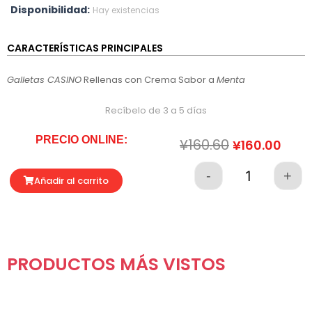
Disponibilidad:
Hay existencias
CARACTERÍSTICAS PRINCIPALES
Galletas CASINO
Rellenas con Crema Sabor a
Menta
Recíbelo de 3 a 5 días
PRECIO ONLINE:
El
El
¥
160.60
¥
160.00
precio
prec
original
actu
-
+
Quantity
Añadir al carrito
era:
es:
¥160.60.
¥160
PRODUCTOS MÁS VISTOS