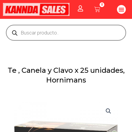
Ir
0
Me
Cart
al
CUIDADO PE
GOLOSINAS P
Vitaminas Y Producto
contenido
Búsqueda
de
productos
Te , Canela y Clavo x 25 unidades,
Hornimans