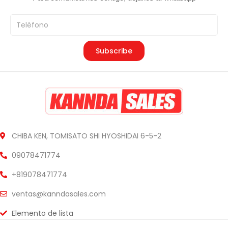
n
l
Teléfono
a
e
l
s
e
:
Subscribe
r
¥
a
4
:
8
¥
0
6
.
0
0
0
0
CHIBA KEN, TOMISATO SHI HYOSHIDAI 6-5-2
.
.
09078471774
0
0
+819078471774
.
ventas@kanndasales.com
Elemento de lista