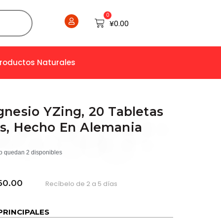
0
Cart
¥
0.00
Productos Naturales
gnesio YZing, 20 Tabletas
s, Hecho En Alemania
o quedan 2 disponibles
60.00
Recíbelo de 2 a 5 días
PRINCIPALES