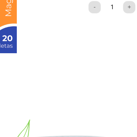
-
+
Quantity