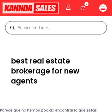
Ir
Buscar
0
Me
Cart
al
por:
CUIDADO PE
GOLOSINAS P
Vitaminas Y Producto
contenido
Búsqueda
de
productos
best real estate
brokerage for new
agents
Parece que no hemos podido encontrar lo que estás