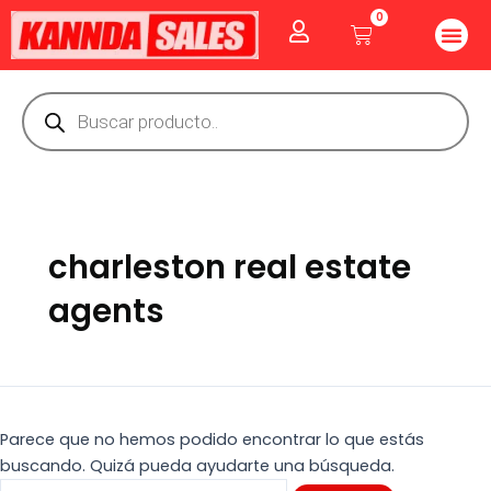
Ir
Buscar
0
Me
Cart
al
por:
CUIDADO PE
GOLOSINAS P
Vitaminas Y Producto
contenido
Búsqueda
de
productos
charleston real estate
agents
Parece que no hemos podido encontrar lo que estás
buscando. Quizá pueda ayudarte una búsqueda.