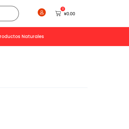
0
Cart
¥
0.00
Productos Naturales