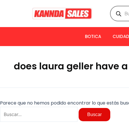
Ir
Buscar
Búsqued
de
al
por:
product
contenido
BOTICA
CUIDAD
does laura geller have
Parece que no hemos podido encontrar lo que estás bus