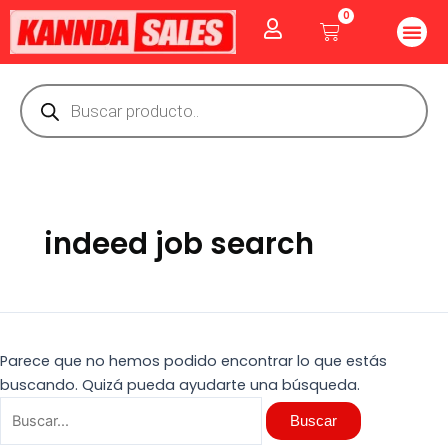
Ir
Buscar
0
Me
Cart
al
por:
CUIDADO PE
GOLOSINAS P
Vitaminas Y Producto
contenido
Búsqueda
de
productos
indeed job search
Parece que no hemos podido encontrar lo que estás
buscando. Quizá pueda ayudarte una búsqueda.