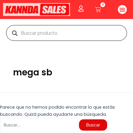
Ir
Buscar
0
Me
Cart
al
por:
CUIDADO PE
GOLOSINAS P
Vitaminas Y Producto
contenido
Búsqueda
de
productos
mega sb
Parece que no hemos podido encontrar lo que estás
buscando. Quizá pueda ayudarte una búsqueda.