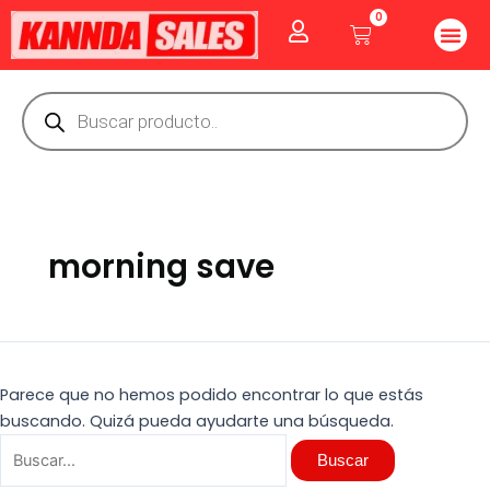
Ir
Buscar
0
Me
Cart
al
por:
CUIDADO PE
GOLOSINAS P
Vitaminas Y Producto
contenido
Búsqueda
de
productos
morning save
Parece que no hemos podido encontrar lo que estás
buscando. Quizá pueda ayudarte una búsqueda.