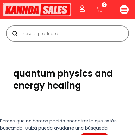
Ir
Buscar
0
Me
Cart
al
por:
CUIDADO PE
GOLOSINAS P
Vitaminas Y Producto
contenido
Búsqueda
de
productos
quantum physics and
energy healing
Parece que no hemos podido encontrar lo que estás
buscando. Quizá pueda ayudarte una búsqueda.