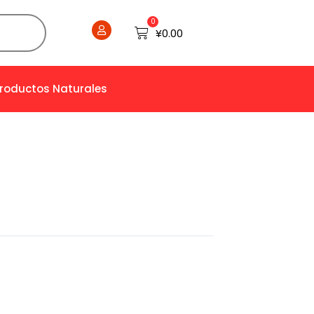
0
Cart
¥
0.00
Productos Naturales