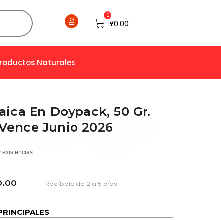
0
Cart
¥
0.00
Productos Naturales
aica En Doypack, 50 Gr.
Vence Junio 2026
 existencias
0.00
Recíbelo de 2 a 5 días
PRINCIPALES