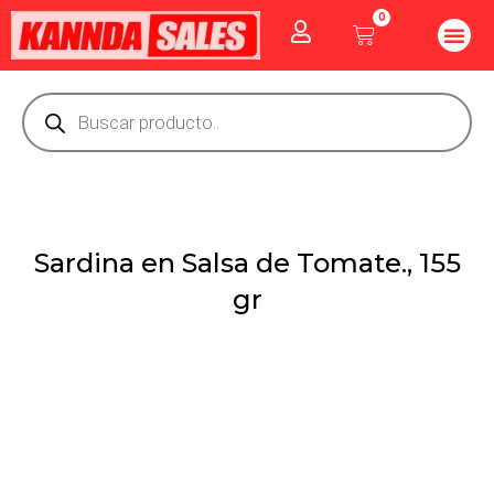
Ir
0
Me
Cart
al
CUIDADO PE
GOLOSINAS P
Vitaminas Y Producto
contenido
Búsqueda
de
productos
Sardina en Salsa de Tomate., 155
gr