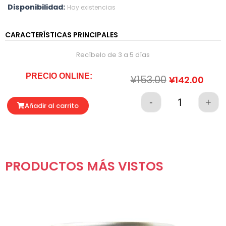
Disponibilidad:
Hay existencias
CARACTERÍSTICAS PRINCIPALES
Recíbelo de 3 a 5 días
PRECIO ONLINE:
El
El
¥
153.00
¥
142.00
precio
prec
original
actu
-
+
Quantity
Añadir al carrito
era:
es:
¥153.00.
¥142
PRODUCTOS MÁS VISTOS