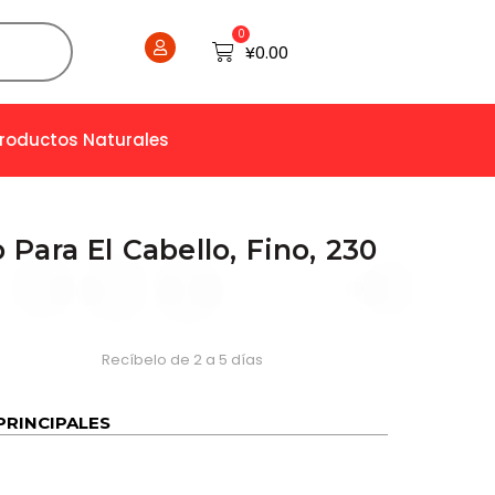
0
Cart
¥
0.00
Productos Naturales
Para El Cabello, Fino, 230
Recíbelo de 2 a 5 días
PRINCIPALES